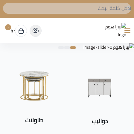
٠
٠
بيبرا هوم
طاولات
دواليب