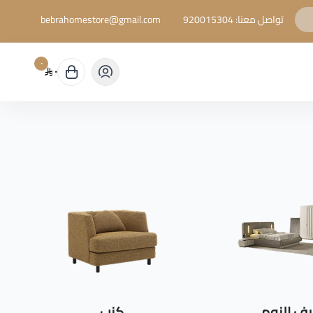
تواصل معنا:
920015304
bebrahomestore@gmail.com
٠
٠
ف النوم
كنب