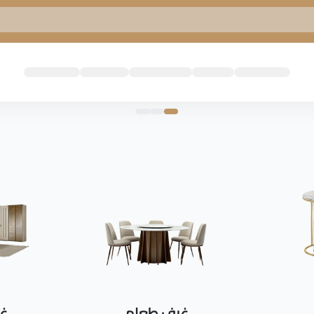
غرف طعام
غر